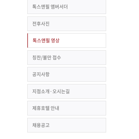
톡스앤필 앰버서더
전후사진
톡스앤필 영상
칭찬/불만 접수
공지사항
지점소개·오시는길
제휴호텔 안내
채용공고