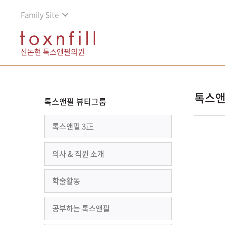
Family Site
신논현 톡스앤필의원
톡스앤
톡스앤필 뷰티그룹
톡스앤필 3正
의사 & 직원 소개
학술활동
공부하는 톡스앤필