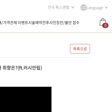
전국 톡스앤필
Language
내/가격
전체 이벤트
시술예약
전후사진
칭찬/불만 접수
0
목록으로
취향은?(ft.러시안립)