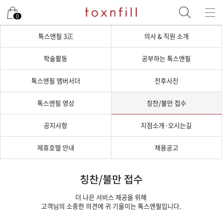
0
톡스앤필 3正
의사 & 직원 소개
학술활동
공부하는 톡스앤필
톡스앤필 앰버서더
전후사진
톡스앤필 영상
칭찬/불만 접수
공지사항
지점소개·오시는길
제휴호텔 안내
채용공고
칭찬/불만 접수
더 나은 서비스 제공을 위해
고객님의 소중한 의견에 귀 기울이는 톡스앤필입니다.