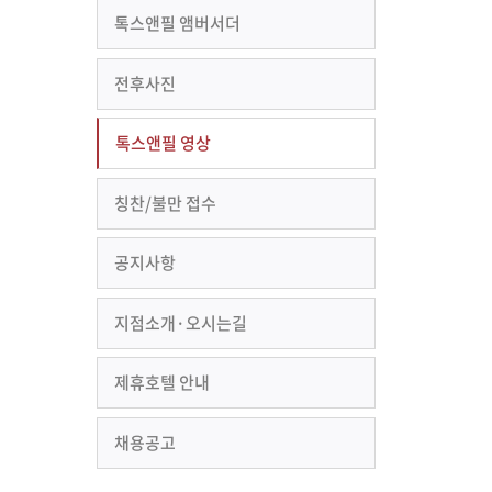
톡스앤필 앰버서더
전후사진
톡스앤필 영상
칭찬/불만 접수
공지사항
지점소개·오시는길
제휴호텔 안내
채용공고