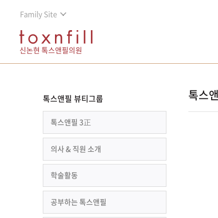
Family Site
신논현 톡스앤필의원
톡스앤
톡스앤필 뷰티그룹
톡스앤필 3正
의사 & 직원 소개
학술활동
공부하는 톡스앤필