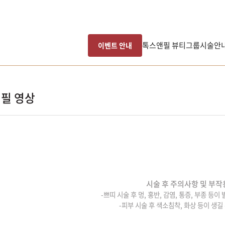
톡스앤필 뷰티그룹
시술안
이벤트 안내
필 영상
시술 후 주의사항 및 부작
-쁘띠 시술 후 멍, 홍반, 감염, 통증, 부종 등이
-피부 시술 후 색소침착, 화상 등이 생길