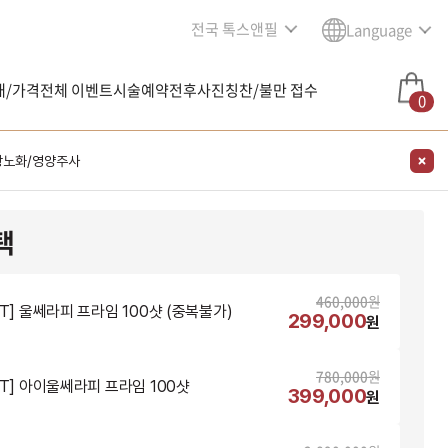
전국 톡스앤필
Language
내/가격
전체 이벤트
시술예약
전후사진
칭찬/불만 접수
0
항노화/영양주사
택
460,000
원
NT] 울쎄라피 프라임 100샷 (중복불가)
299,000
원
780,000
원
NT] 아이울쎄라피 프라임 100샷
399,000
원