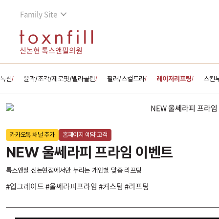
Family Site
신논현 톡스앤필의원
톡신
윤곽/조각/제로핏/벨라콜린
필러/스컬트라
레이저리프팅
스킨
/
/
/
/
카카오톡 채널 추가
홈페이지 예약 고객
NEW 울쎄라피 프라임 이벤트
톡스앤필 신논현점에서만 누리는 개인별 맞춤 리프팅
#업그레이드 #울쎄라피프라임 #커스텀 #리프팅