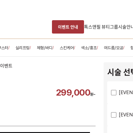
톡스앤필 뷰티그룹
시술안
이벤트 안내
부스터
실리프팅
체형/바디
스킨케어
색소/홍조
여드름/모공
/
/
/
/
/
/
시술 선
299,000
[EVE
원~
[EVE