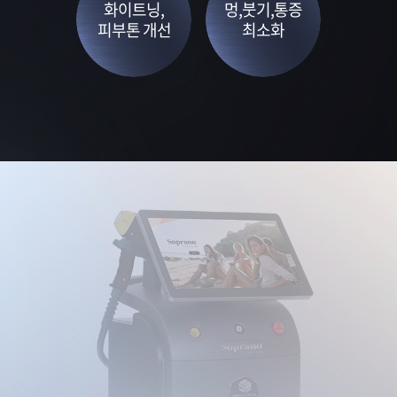
화이트닝,
멍,붓기,통증
피부톤 개선
최소화