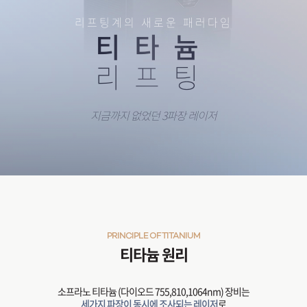
리프팅계의 새로운 패러다임
티타늄
리프팅
지금까지 없었던 3파장 레이저
PRINCIPLE OF TITANIUM
티타늄 원리
소프라노 티타늄 (다이오드 755,810,1064nm) 장비는
세가지 파장이 동시에 조사되는 레이저
로