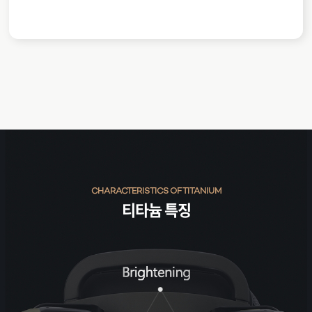
CHARACTERISTICS OF TITANIUM
티타늄 특징