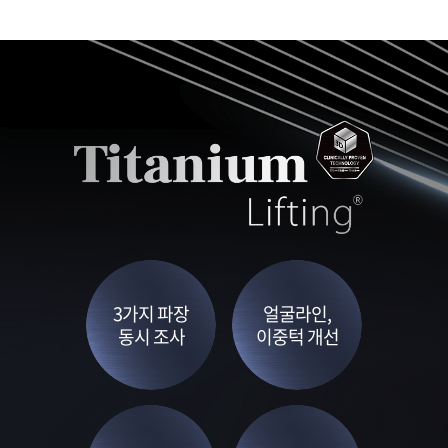
3가지 파장
얼굴라인,
동시 조사
이중턱 개선