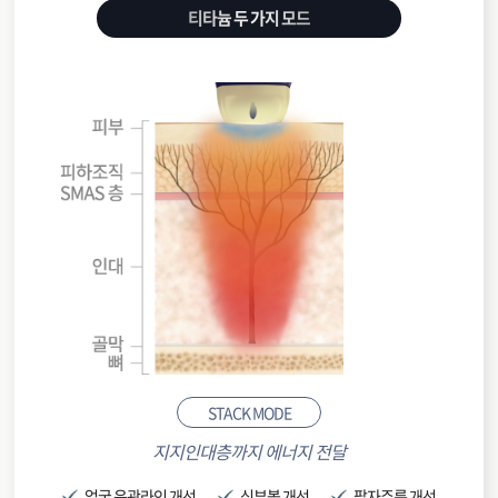
티타늄 두 가지 모드
STACK MODE
지지인대층까지 에너지 전달
얼굴 윤곽라인 개선
심부볼 개선
팔자주름 개선